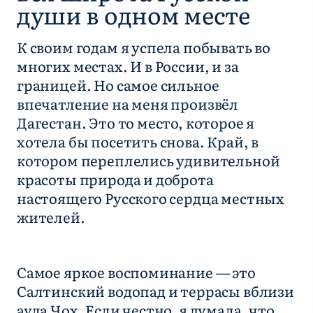
души в одном месте
К своим годам я успела побывать во
многих местах. И в России, и за
границей. Но самое сильное
впечатление на меня произвёл
Дагестан. Это то место, которое я
хотела бы посетить снова. Край, в
котором переплелись удивительной
красоты природа и доброта
настоящего Русского сердца местных
жителей.
Самое яркое воспоминание — это
Салтинский водопад и террасы вблизи
аула Чох. Если честно, я думала, что